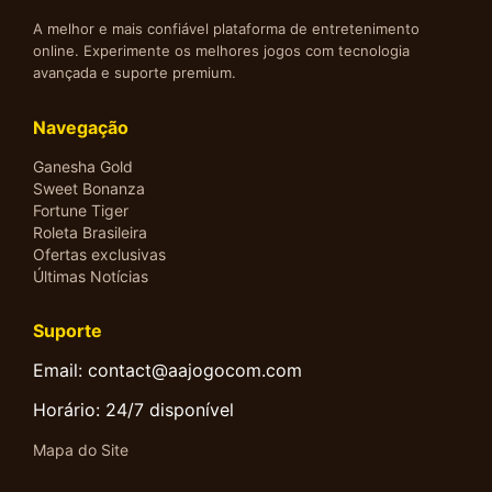
A melhor e mais confiável plataforma de entretenimento
online. Experimente os melhores jogos com tecnologia
avançada e suporte premium.
Navegação
Ganesha Gold
Sweet Bonanza
Fortune Tiger
Roleta Brasileira
Ofertas exclusivas
Últimas Notícias
Suporte
Email: contact@aajogocom.com
Horário: 24/7 disponível
Mapa do Site