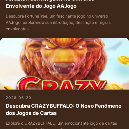
Envolvente do Jogo AAJogo
Descubra FortuneTree, um fascinante jogo no universo
AAJogo, explorando sua introdução, descrição e regras
envolventes.
2026-06-29
Descubra CRAZYBUFFALO: O Novo Fenômeno
dos Jogos de Cartas
Explore o CRAZYBUFFALO, um emocionante jogo de cartas