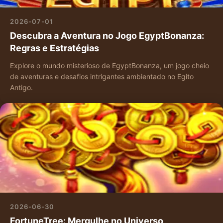
2026-07-01
Descubra a Aventura no Jogo EgyptBonanza:
Regras e Estratégias
Explore o mundo misterioso de EgyptBonanza, um jogo cheio
de aventuras e desafios intrigantes ambientado no Egito
Antigo.
2026-06-30
FortuneTree: Mergulhe no Universo