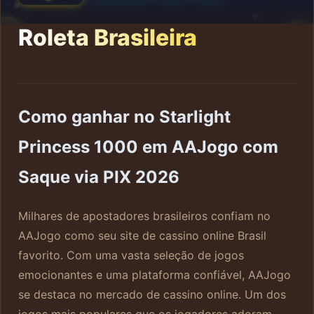
Roleta Brasileira
Como ganhar no Starlight
Princess 1000 em AAJogo com
Saque via PIX 2026
Milhares de apostadores brasileiros confiam no
AAJogo como seu site de cassino online Brasil
favorito. Com uma vasta seleção de jogos
emocionantes e uma plataforma confiável, AAJogo
se destaca no mercado de cassino online. Um dos
jogos mais populares que os jogadores adoram