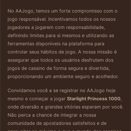
No AAJogo, temos um forte compromisso com o
jogo responsável. Incentivamos todos os nossos
jogadores a jogarem com responsabilidade,
definindo limites para si mesmos e utilizando as
ferramentas disponíveis na plataforma para
controlar seus hábitos de jogo. A nossa missão é
assegurar que todos os usuários desfrutem dos
jogos de cassino de forma segura e divertida,
proporcionando um ambiente seguro e acolhedor.
Convidamos você a se registrar no AAJogo hoje
mesmo e começar a jogar
Starlight Princess 1000
,
onde diversão e grandes vitórias esperam por você.
Não perca a chance de integrar a nossa
comunidade de apostadores satisfeitos e de