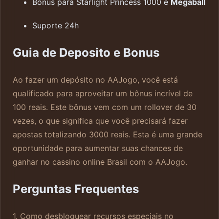
Bônus para Starlight Princess 1000 e
Megaball
Suporte 24h
Guia de Deposito e Bonus
Ao fazer um depósito no AAJogo, você está
qualificado para aproveitar um bônus incrível de
100 reais. Este bônus vem com um rollover de 30
vezes, o que significa que você precisará fazer
apostas totalizando 3000 reais. Esta é uma grande
oportunidade para aumentar suas chances de
ganhar no cassino online Brasil com o AAJogo.
Perguntas Frequentes
1. Como desbloquear recursos especiais no