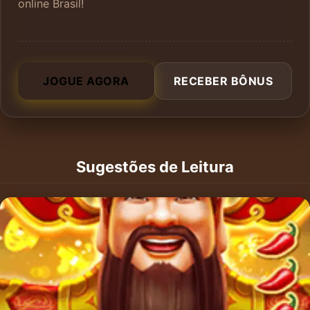
online Brasil!
JOGUE AGORA
RECEBER BÔNUS
Sugestões de Leitura