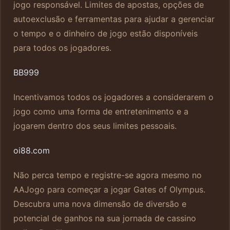
jogo responsável. Limites de apostas, opções de
autoexclusão e ferramentas para ajudar a gerenciar
o tempo e o dinheiro de jogo estão disponíveis
para todos os jogadores.
BB999
Incentivamos todos os jogadores a considerarem o
jogo como uma forma de entretenimento e a
jogarem dentro dos seus limites pessoais.
oi88.com
Não perca tempo e registre-se agora mesmo no
AAJogo para começar a jogar Gates of Olympus.
Descubra uma nova dimensão de diversão e
potencial de ganhos na sua jornada de cassino