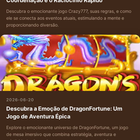
Coordenação e o Raciocínio Rápido
Descubra o emocionante jogo Crazy777, suas regras, e como
ele se conecta aos eventos atuais, estimulando a mente e
proporcionando diversão.
2026-06-20
Descubra a Emoção de DragonFortune: Um
Jogo de Aventura Épica
Explore o emocionante universo de DragonFortune, um jogo
de mesa imersivo que combina estratégia, aventura e