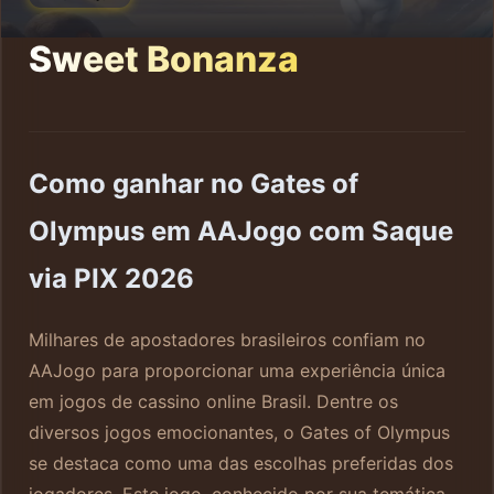
Sweet Bonanza
Como ganhar no Gates of
Olympus em AAJogo com Saque
via PIX 2026
Milhares de apostadores brasileiros confiam no
AAJogo para proporcionar uma experiência única
em jogos de cassino online Brasil. Dentre os
diversos jogos emocionantes, o Gates of Olympus
se destaca como uma das escolhas preferidas dos
jogadores. Este jogo, conhecido por sua temática