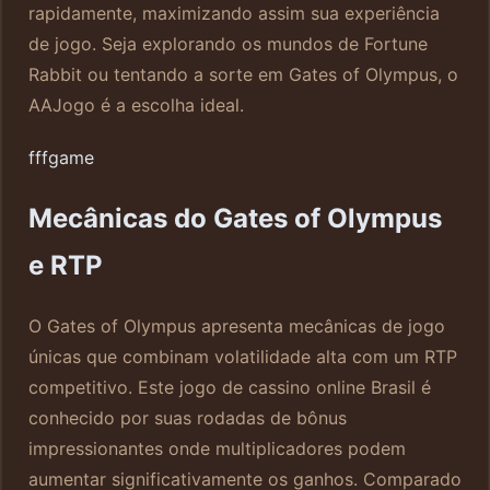
rapidamente, maximizando assim sua experiência
de jogo. Seja explorando os mundos de Fortune
Rabbit ou tentando a sorte em Gates of Olympus, o
AAJogo é a escolha ideal.
fffgame
Mecânicas do Gates of Olympus
e RTP
O Gates of Olympus apresenta mecânicas de jogo
únicas que combinam volatilidade alta com um RTP
competitivo. Este jogo de cassino online Brasil é
conhecido por suas rodadas de bônus
impressionantes onde multiplicadores podem
aumentar significativamente os ganhos. Comparado