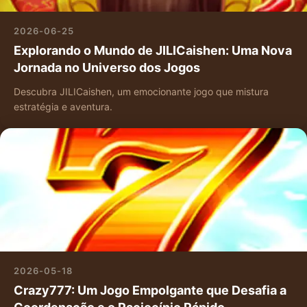
2026-06-25
Explorando o Mundo de JILICaishen: Uma Nova
Jornada no Universo dos Jogos
Descubra JILICaishen, um emocionante jogo que mistura
estratégia e aventura.
2026-05-18
Crazy777: Um Jogo Empolgante que Desafia a