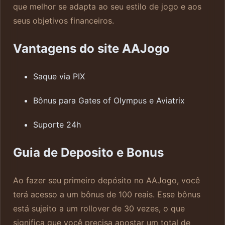
que melhor se adapta ao seu estilo de jogo e aos
seus objetivos financeiros.
Vantagens do site AAJogo
Saque via PIX
Bônus para Gates of Olympus e Aviatrix
Suporte 24h
Guia de Deposito e Bonus
Ao fazer seu primeiro depósito no AAJogo, você
terá acesso a um bônus de 100 reais. Esse bônus
está sujeito a um rollover de 30 vezes, o que
significa que você precisa apostar um total de