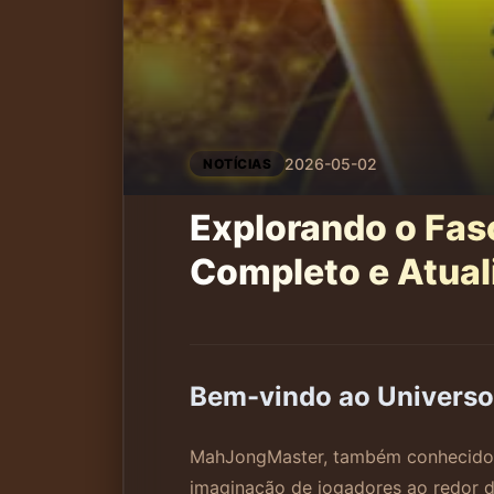
2026-05-02
NOTÍCIAS
Explorando o Fa
Completo e Atual
Bem-vindo ao Univers
MahJongMaster, também conhecido c
imaginação de jogadores ao redor d