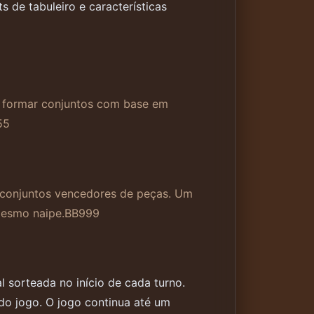
 de tabuleiro e características
e formar conjuntos com base em
55
 conjuntos vencedores de peças. Um
mesmo naipe.
BB999
sorteada no início de cada turno.
do jogo. O jogo continua até um