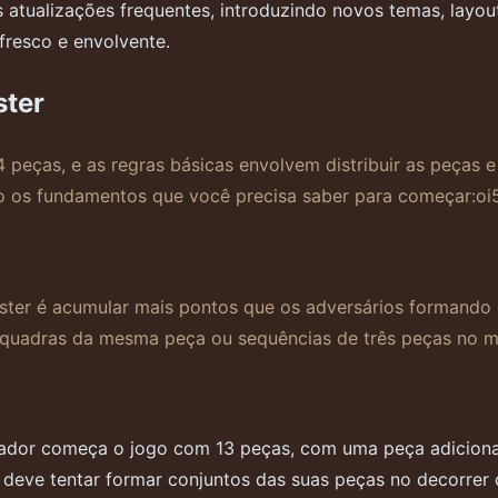
tualizações frequentes, introduzindo novos temas, layouts
fresco e envolvente.
ter
eças, e as regras básicas envolvem distribuir as peças 
o os fundamentos que você precisa saber para começar:
oi
ster é acumular mais pontos que os adversários formando
u quadras da mesma peça ou sequências de três peças no 
dor começa o jogo com 13 peças, com uma peça adicional 
deve tentar formar conjuntos das suas peças no decorrer 