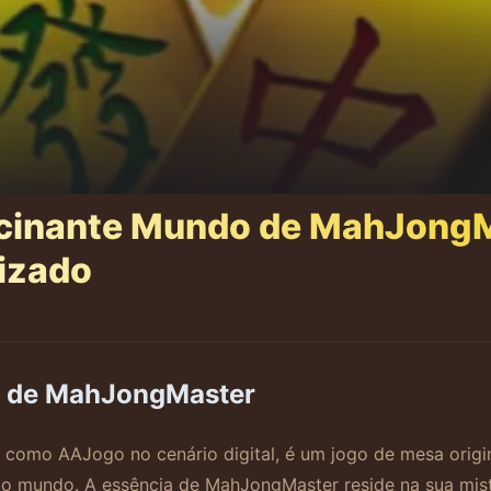
scinante Mundo de MahJongM
izado
o de MahJongMaster
omo AAJogo no cenário digital, é um jogo de mesa originá
o mundo. A essência de MahJongMaster reside na sua mistu