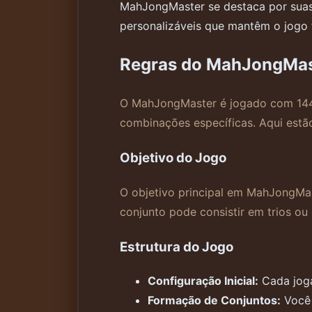
MahJongMaster se destaca por suas a
personalizáveis que mantêm o jogo 
Regras do MahJongMas
O MahJongMaster é jogado com 144 p
combinações específicas. Aqui estã
Objetivo do Jogo
O objetivo principal em MahJongMa
conjunto pode consistir em trios o
Estrutura do Jogo
Configuração Inicial:
Cada joga
Formação de Conjuntos:
Você 