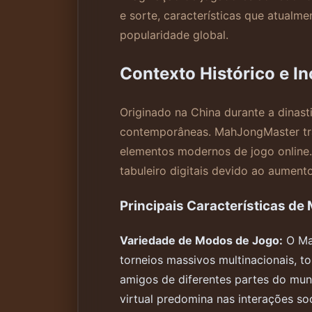
e sorte, características que atualm
popularidade global.
Contexto Histórico e I
Originado na China durante a dinast
contemporâneas. MahJongMaster traz
elementos modernos de jogo online.
tabuleiro digitais devido ao aument
Principais Características d
Variedade de Modos de Jogo:
O Mah
torneios massivos multinacionais, t
amigos de diferentes partes do mu
virtual predomina nas interações so