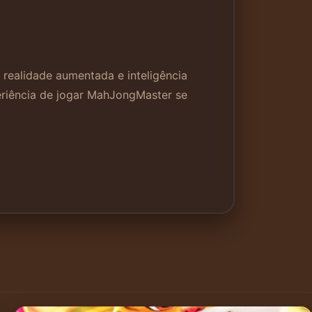
realidade aumentada e inteligência
periência de jogar MahJongMaster se