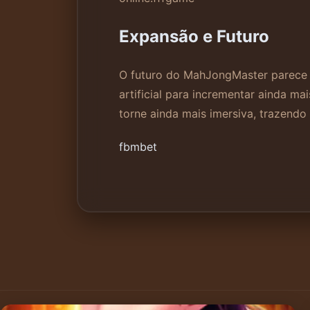
Expansão e Futuro
O futuro do MahJongMaster parece 
artificial para incrementar ainda m
torne ainda mais imersiva, trazendo 
fbmbet