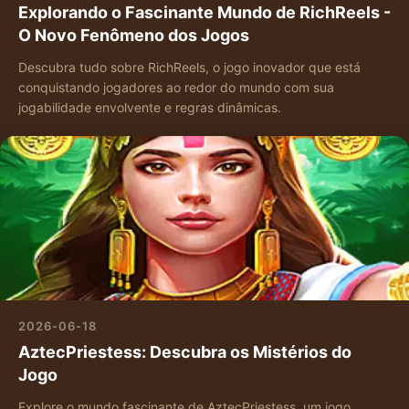
Explorando o Fascinante Mundo de RichReels -
O Novo Fenômeno dos Jogos
Descubra tudo sobre RichReels, o jogo inovador que está
conquistando jogadores ao redor do mundo com sua
jogabilidade envolvente e regras dinâmicas.
2026-06-18
AztecPriestess: Descubra os Mistérios do
Jogo
Explore o mundo fascinante de AztecPriestess, um jogo