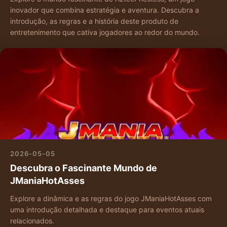
inovador que combina estratégia e aventura. Descubra a
introdução, as regras e a história deste produto de
entretenimento que cativa jogadores ao redor do mundo.
2026-05-05
Descubra o Fascinante Mundo de
JManiaHotAsses
Explore a dinâmica e as regras do jogo JManiaHotAsses com
uma introdução detalhada e destaque para eventos atuais
relacionados.