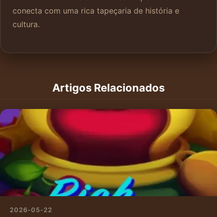
conecta com uma rica tapeçaria de história e
cultura.
Artigos Relacionados
2026-05-22