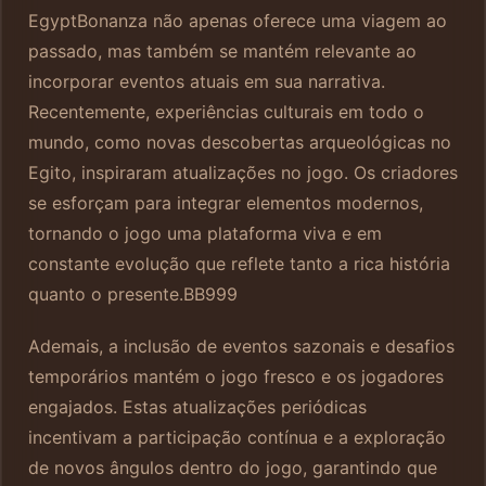
EgyptBonanza não apenas oferece uma viagem ao
passado, mas também se mantém relevante ao
incorporar eventos atuais em sua narrativa.
Recentemente, experiências culturais em todo o
mundo, como novas descobertas arqueológicas no
Egito, inspiraram atualizações no jogo. Os criadores
se esforçam para integrar elementos modernos,
tornando o jogo uma plataforma viva e em
constante evolução que reflete tanto a rica história
quanto o presente.
BB999
Ademais, a inclusão de eventos sazonais e desafios
temporários mantém o jogo fresco e os jogadores
engajados. Estas atualizações periódicas
incentivam a participação contínua e a exploração
de novos ângulos dentro do jogo, garantindo que