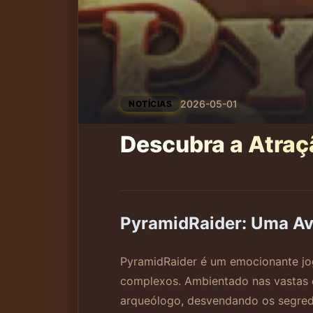
2026-05-01
NOTÍCIAS
Descubra a Atraç
PyramidRaider: Uma Av
PyramidRaider é um emocionante jog
complexos. Ambientado nas vastas e
arqueólogo, desvendando os segredo