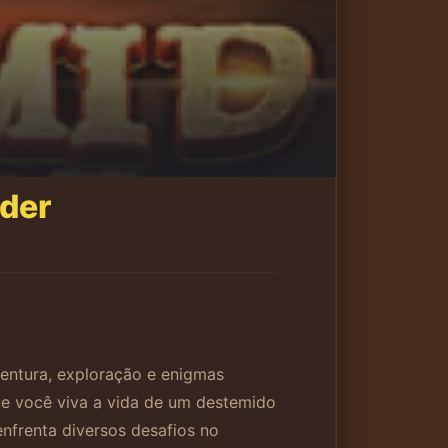
ider
entura, exploração e enigmas
ue você viva a vida de um destemido
nfrenta diversos desafios no