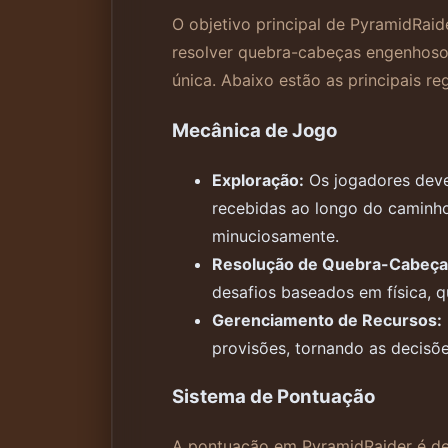
O objetivo principal de PyramidRaid
resolver quebra-cabeças engenhosos
única. Abaixo estão as principais r
Mecânica de Jogo
Exploração:
Os jogadores devem
recebidas ao longo do caminho
minuciosamente.
Resolução de Quebra-Cabeça
desafios baseados em física, 
Gerenciamento de Recursos:
provisões, tornando as decisõe
Sistema de Pontuação
A pontuação em PyramidRaider é de