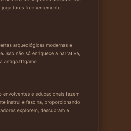
 os jogadores frequentemente
bertas arqueológicas modernas e
. Isso não só enriquece a narrativa,
a antiga.
fffgame
to envolventes e educacionais fazem
e instrui e fascina, proporcionando
ogadores explorem, descubram e