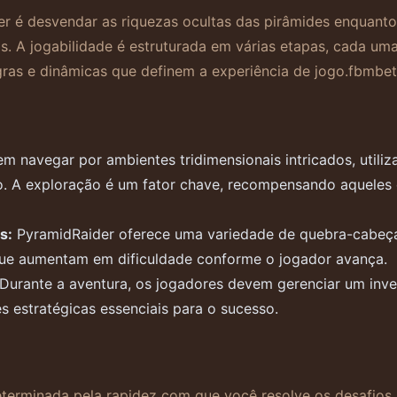
er é desvendar as riquezas ocultas das pirâmides enquanto
. A jogabilidade é estruturada em várias etapas, cada um
egras e dinâmicas que definem a experiência de jogo.
fbmbet
 navegar por ambientes tridimensionais intricados, utili
. A exploração é um fator chave, recompensando aqueles 
s:
PyramidRaider oferece uma variedade de quebra-cabeça
que aumentam em dificuldade conforme o jogador avança.
Durante a aventura, os jogadores devem gerenciar um inve
s estratégicas essenciais para o sucesso.
terminada pela rapidez com que você resolve os desafios