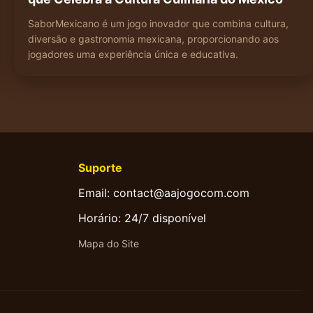
SaborMexicano é um jogo inovador que combina cultura,
diversão e gastronomia mexicana, proporcionando aos
jogadores uma experiência única e educativa.
Suporte
Email: contact@aajogocom.com
Horário: 24/7 disponível
Mapa do Site