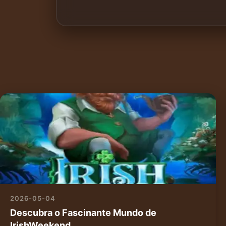
2026-05-04
Descubra o Fascinante Mundo de
IrishWeekend