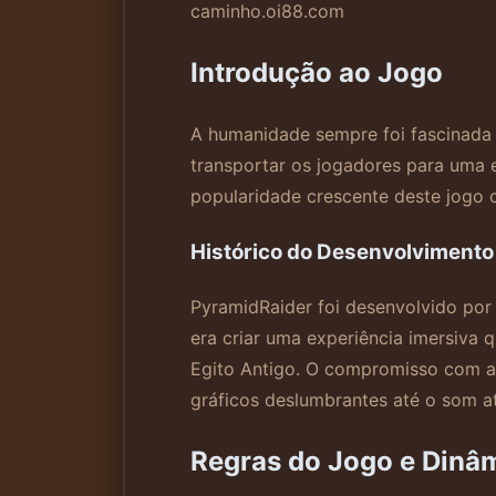
caminho.
oi88.com
Introdução ao Jogo
A humanidade sempre foi fascinada pe
transportar os jogadores para uma e
popularidade crescente deste jogo c
Histórico do Desenvolvimento
PyramidRaider foi desenvolvido por u
era criar uma experiência imersiva
Egito Antigo. O compromisso com a 
gráficos deslumbrantes até o som a
Regras do Jogo e Dinâ