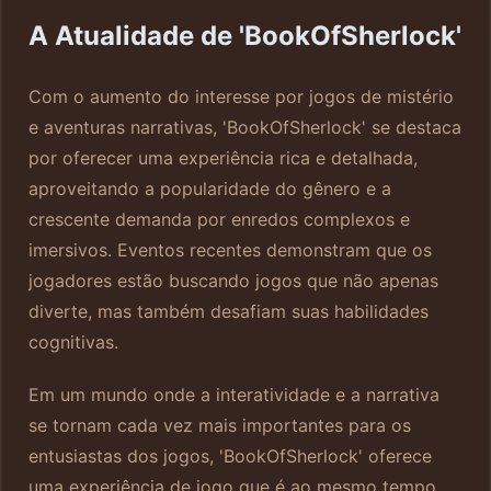
A Atualidade de 'BookOfSherlock'
Com o aumento do interesse por jogos de mistério
e aventuras narrativas, 'BookOfSherlock' se destaca
por oferecer uma experiência rica e detalhada,
aproveitando a popularidade do gênero e a
crescente demanda por enredos complexos e
imersivos. Eventos recentes demonstram que os
jogadores estão buscando jogos que não apenas
diverte, mas também desafiam suas habilidades
cognitivas.
Em um mundo onde a interatividade e a narrativa
se tornam cada vez mais importantes para os
entusiastas dos jogos, 'BookOfSherlock' oferece
uma experiência de jogo que é ao mesmo tempo