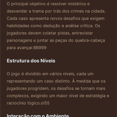
O principal objetivo é resolver mistérios e
desvendar a trama por trás dos crimes na cidade.
Cada caso apresenta novos desafios que exigem
habilidades como dedução e análise crítica. Os
jogadores devem coletar pistas, entrevistar
personagens e juntar as peças do quebra-cabeça
para avançar.
BB999
Estrutura dos Níveis
O jogo é dividido em vários níveis, cada um
representando um caso distinto. À medida que os
jogadores progridem, os desafios se tornam mais
complexos, exigindo um maior nível de estratégia e
raciocínio lógico.
oi55
Interação com o Ambiente