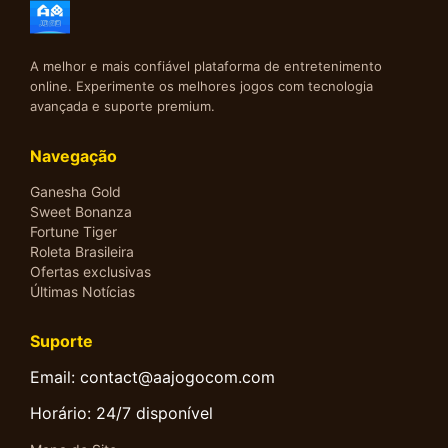
A melhor e mais confiável plataforma de entretenimento
online. Experimente os melhores jogos com tecnologia
avançada e suporte premium.
Navegação
Ganesha Gold
Sweet Bonanza
Fortune Tiger
Roleta Brasileira
Ofertas exclusivas
Últimas Notícias
Suporte
Email: contact@aajogocom.com
Horário: 24/7 disponível