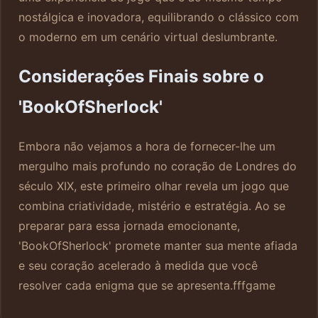
nostálgica e inovadora, equilibrando o clássico com
o moderno em um cenário virtual deslumbrante.
Considerações Finais sobre o
'BookOfSherlock'
Embora não vejamos a hora de fornecer-lhe um
mergulho mais profundo no coração de Londres do
século XIX, este primeiro olhar revela um jogo que
combina criatividade, mistério e estratégia. Ao se
preparar para essa jornada emocionante,
'BookOfSherlock' promete manter sua mente afiada
e seu coração acelerado à medida que você
resolver cada enigma que se apresenta.
fffgame