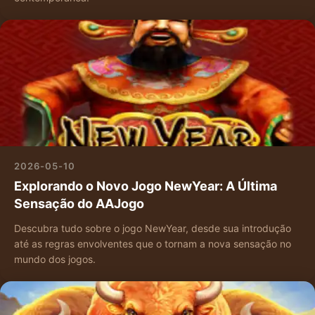
2026-05-10
Explorando o Novo Jogo NewYear: A Última
Sensação do AAJogo
Descubra tudo sobre o jogo NewYear, desde sua introdução
até as regras envolventes que o tornam a nova sensação no
mundo dos jogos.