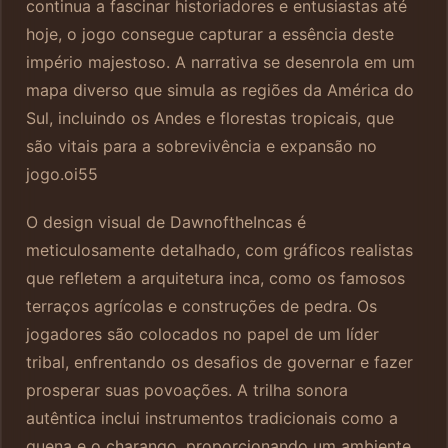
continua a fascinar historiadores e entusiastas até
hoje, o jogo consegue capturar a essência deste
império majestoso. A narrativa se desenrola em um
mapa diverso que simula as regiões da América do
Sul, incluindo os Andes e florestas tropicais, que
são vitais para a sobrevivência e expansão no
jogo.
oi55
O design visual de DawnoftheIncas é
meticulosamente detalhado, com gráficos realistas
que refletem a arquitetura inca, como os famosos
terraços agrícolas e construções de pedra. Os
jogadores são colocados no papel de um líder
tribal, enfrentando os desafios de governar e fazer
prosperar suas povoações. A trilha sonora
autêntica inclui instrumentos tradicionais como a
quena e o charango, proporcionando um ambiente