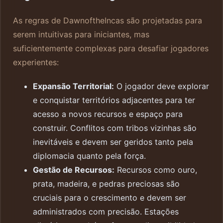
As regras de DawnoftheIncas são projetadas para
serem intuitivas para iniciantes, mas
suficientemente complexas para desafiar jogadores
experientes:
Expansão Territorial:
O jogador deve explorar
e conquistar territórios adjacentes para ter
acesso a novos recursos e espaço para
construir. Conflitos com tribos vizinhas são
inevitáveis e devem ser geridos tanto pela
diplomacia quanto pela força.
Gestão de Recursos:
Recursos como ouro,
prata, madeira, e pedras preciosas são
cruciais para o crescimento e devem ser
administrados com precisão. Estações