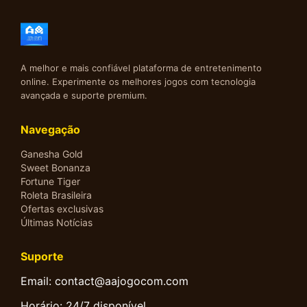
A melhor e mais confiável plataforma de entretenimento
online. Experimente os melhores jogos com tecnologia
avançada e suporte premium.
Navegação
Ganesha Gold
Sweet Bonanza
Fortune Tiger
Roleta Brasileira
Ofertas exclusivas
Últimas Notícias
Suporte
Email: contact@aajogocom.com
Horário: 24/7 disponível