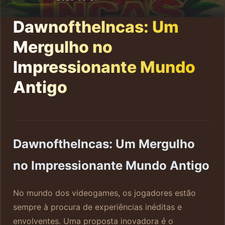
DawnoftheIncas: Um
Mergulho no
Impressionante Mundo
Antigo
DawnoftheIncas: Um Mergulho
no Impressionante Mundo Antigo
No mundo dos videogames, os jogadores estão
sempre à procura de experiências inéditas e
envolventes. Uma proposta inovadora é o