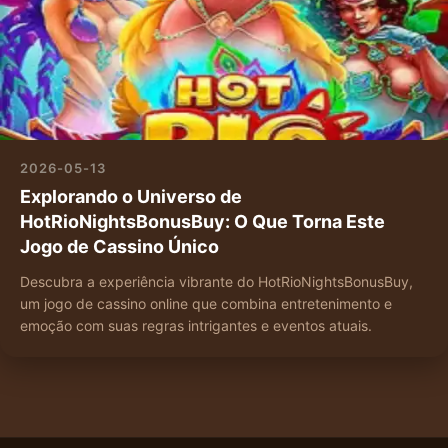
2026-05-13
Explorando o Universo de
HotRioNightsBonusBuy: O Que Torna Este
Jogo de Cassino Único
Descubra a experiência vibrante do HotRioNightsBonusBuy,
um jogo de cassino online que combina entretenimento e
emoção com suas regras intrigantes e eventos atuais.