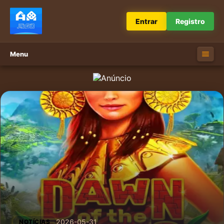
Entrar
Registro
Menu
2026-05-31
NOTÍCIAS