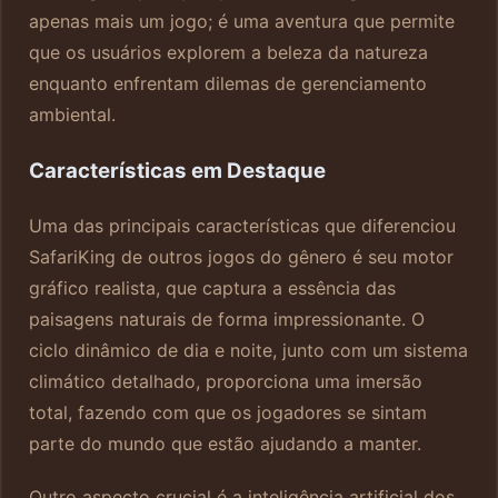
apenas mais um jogo; é uma aventura que permite
que os usuários explorem a beleza da natureza
enquanto enfrentam dilemas de gerenciamento
ambiental.
Características em Destaque
Uma das principais características que diferenciou
SafariKing de outros jogos do gênero é seu motor
gráfico realista, que captura a essência das
paisagens naturais de forma impressionante. O
ciclo dinâmico de dia e noite, junto com um sistema
climático detalhado, proporciona uma imersão
total, fazendo com que os jogadores se sintam
parte do mundo que estão ajudando a manter.
Outro aspecto crucial é a inteligência artificial dos