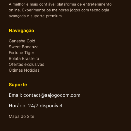
A melhor e mais confiável plataforma de entretenimento
online. Experimente os melhores jogos com tecnologia
avançada e suporte premium.
Navegação
Ganesha Gold
Sweet Bonanza
Fortune Tiger
Roleta Brasileira
Ofertas exclusivas
Últimas Notícias
Suporte
Email: contact@aajogocom.com
Horário: 24/7 disponível
Mapa do Site