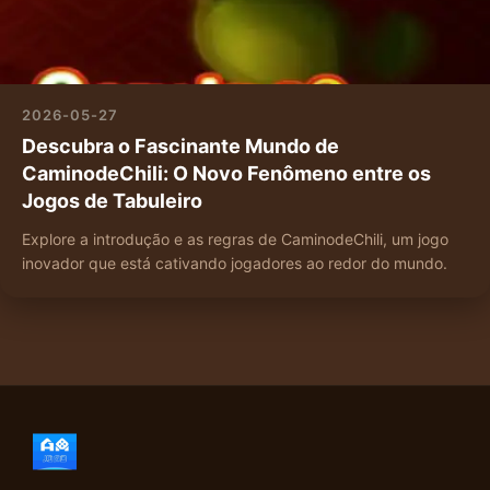
2026-05-27
Descubra o Fascinante Mundo de
CaminodeChili: O Novo Fenômeno entre os
Jogos de Tabuleiro
Explore a introdução e as regras de CaminodeChili, um jogo
inovador que está cativando jogadores ao redor do mundo.