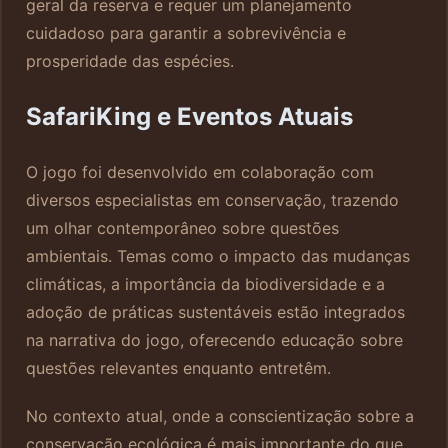
geral da reserva e requer um planejamento
cuidadoso para garantir a sobrevivência e
prosperidade das espécies.
SafariKing e Eventos Atuais
O jogo foi desenvolvido em colaboração com
diversos especialistas em conservação, trazendo
um olhar contemporâneo sobre questões
ambientais. Temas como o impacto das mudanças
climáticas, a importância da biodiversidade e a
adoção de práticas sustentáveis estão integrados
na narrativa do jogo, oferecendo educação sobre
questões relevantes enquanto entretêm.
No contexto atual, onde a conscientização sobre a
conservação ecológica é mais importante do que