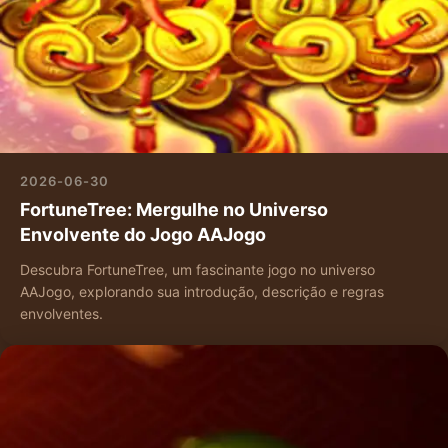
2026-06-30
FortuneTree: Mergulhe no Universo
Envolvente do Jogo AAJogo
Descubra FortuneTree, um fascinante jogo no universo
AAJogo, explorando sua introdução, descrição e regras
envolventes.