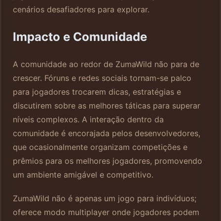
cenários desafiadores para explorar.
Impacto e Comunidade
A comunidade ao redor de ZumaWild não para de
crescer. Fóruns e redes sociais tornam-se palco
para jogadores trocarem dicas, estratégias e
discutirem sobre as melhores táticas para superar
níveis complexos. A interação dentro da
comunidade é encorajada pelos desenvolvedores,
que ocasionalmente organizam competições e
prêmios para os melhores jogadores, promovendo
um ambiente amigável e competitivo.
ZumaWild não é apenas um jogo para indivíduos;
oferece modo multiplayer onde jogadores podem