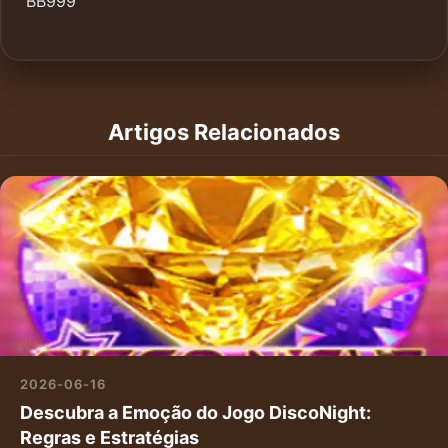
BB999
Artigos Relacionados
2026-06-16
Descubra a Emoção do Jogo DiscoNight:
Regras e Estratégias