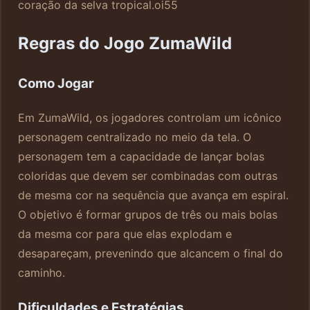
coração da selva tropical.
oi55
Regras do Jogo ZumaWild
Como Jogar
Em ZumaWild, os jogadores controlam um icônico
personagem centralizado no meio da tela. O
personagem tem a capacidade de lançar bolas
coloridas que devem ser combinadas com outras
de mesma cor na sequência que avança em espiral.
O objetivo é formar grupos de três ou mais bolas
da mesma cor para que elas explodam e
desapareçam, prevenindo que alcancem o final do
caminho.
Dificuldades e Estratégias