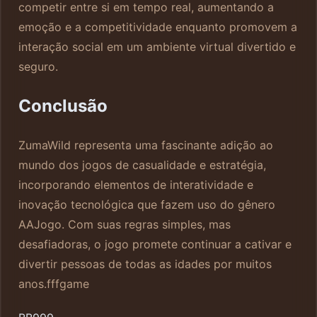
competir entre si em tempo real, aumentando a
emoção e a competitividade enquanto promovem a
interação social em um ambiente virtual divertido e
seguro.
Conclusão
ZumaWild representa uma fascinante adição ao
mundo dos jogos de casualidade e estratégia,
incorporando elementos de interatividade e
inovação tecnológica que fazem uso do gênero
AAJogo. Com suas regras simples, mas
desafiadoras, o jogo promete continuar a cativar e
divertir pessoas de todas as idades por muitos
anos.
fffgame