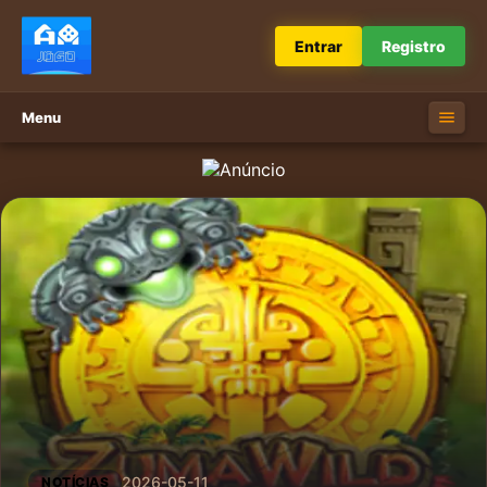
Entrar
Registro
Menu
2026-05-11
NOTÍCIAS