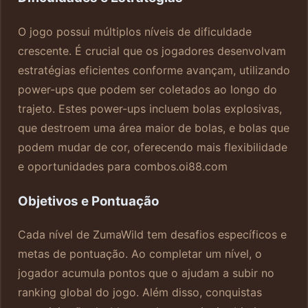
O jogo possui múltiplos níveis de dificuldade
crescente. É crucial que os jogadores desenvolvam
estratégias eficientes conforme avançam, utilizando
power-ups que podem ser coletados ao longo do
trajeto. Estes power-ups incluem bolas explosivas,
que destroem uma área maior de bolas, e bolas que
podem mudar de cor, oferecendo mais flexibilidade
e oportunidades para combos.
oi88.com
Objetivos e Pontuação
Cada nível de ZumaWild tem desafios específicos e
metas de pontuação. Ao completar um nível, o
jogador acumula pontos que o ajudam a subir no
ranking global do jogo. Além disso, conquistas