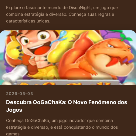
Explore o fascinante mundo de DiscoNight, um jogo que
combina estratégia e diversão. Conheça suas regras e
características únicas.
2026-05-03
Descubra OoGaChaKa: O Novo Fenômeno dos
Jogos
Conheça OoGaChaKa, um jogo inovador que combina
estratégia e diversão, e está conquistando o mundo dos
games.