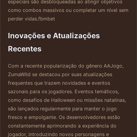
especiais são desbloqueadas ao atingir objetivos
como combos massivos ou completar um nível sem
perder vidas.
fbmbet
Inovações e Atualizações
Recentes
Com a recente popularização do gênero AAJogo,
ZumaWild se destacou por suas atualizações
frequentes que trazem novidades e eventos
sazonais para os jogadores. Eventos temáticos,
como desafios de Halloween ou missões natalinas,
são lançados regularmente para manter o jogo
fresco e empolgante. Os desenvolvedores estão
constantemente aprimorando a experiência do
jogador, introduzindo novos personagens e