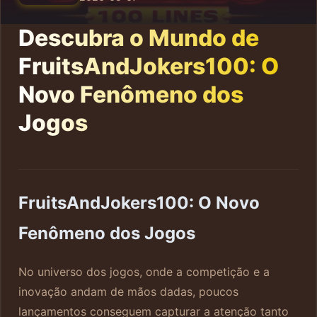
Descubra o Mundo de
FruitsAndJokers100: O
Novo Fenômeno dos
Jogos
FruitsAndJokers100: O Novo
Fenômeno dos Jogos
No universo dos jogos, onde a competição e a
inovação andam de mãos dadas, poucos
lançamentos conseguem capturar a atenção tanto