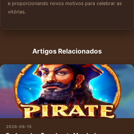
e proporcionando novos motivos para celebrar as
vitórias.
Artigos Relacionados
2026-06-15