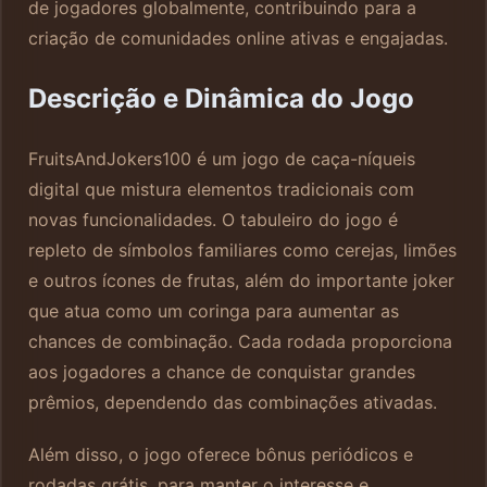
de jogadores globalmente, contribuindo para a
criação de comunidades online ativas e engajadas.
Descrição e Dinâmica do Jogo
FruitsAndJokers100 é um jogo de caça-níqueis
digital que mistura elementos tradicionais com
novas funcionalidades. O tabuleiro do jogo é
repleto de símbolos familiares como cerejas, limões
e outros ícones de frutas, além do importante joker
que atua como um coringa para aumentar as
chances de combinação. Cada rodada proporciona
aos jogadores a chance de conquistar grandes
prêmios, dependendo das combinações ativadas.
Além disso, o jogo oferece bônus periódicos e
rodadas grátis, para manter o interesse e