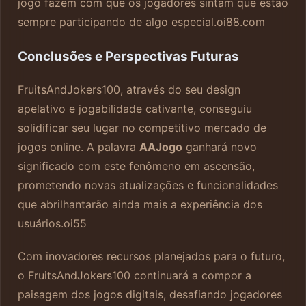
jogo fazem com que os jogadores sintam que estão
sempre participando de algo especial.
oi88.com
Conclusões e Perspectivas Futuras
FruitsAndJokers100, através do seu design
apelativo e jogabilidade cativante, conseguiu
solidificar seu lugar no competitivo mercado de
jogos online. A palavra
AAJogo
ganhará novo
significado com este fenômeno em ascensão,
prometendo novas atualizações e funcionalidades
que abrilhantarão ainda mais a experiência dos
usuários.
oi55
Com inovadores recursos planejados para o futuro,
o FruitsAndJokers100 continuará a compor a
paisagem dos jogos digitais, desafiando jogadores