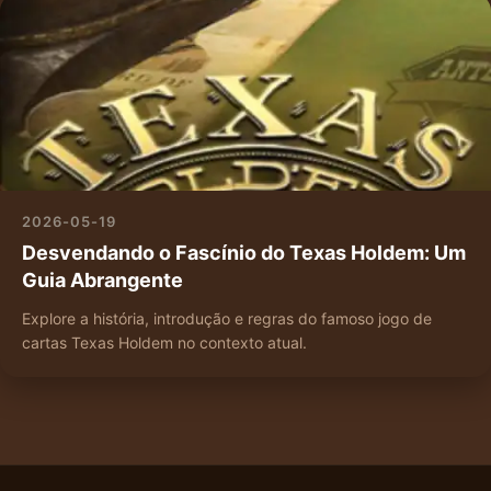
2026-05-19
Desvendando o Fascínio do Texas Holdem: Um
Guia Abrangente
Explore a história, introdução e regras do famoso jogo de
cartas Texas Holdem no contexto atual.