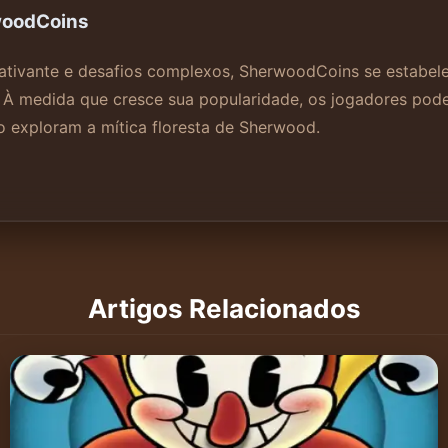
woodCoins
tivante e desafios complexos, SherwoodCoins se estabel
. À medida que cresce sua popularidade, os jogadores pod
 exploram a mítica floresta de Sherwood.
Artigos Relacionados