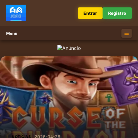
Entrar
Registro
Menu
2026-04-28
NOTÍCIAS