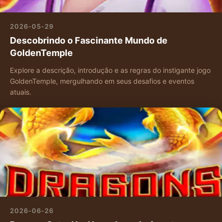
2026-05-29
Descobrindo o Fascinante Mundo de
GoldenTemple
Explore a descrição, introdução e as regras do instigante jogo
GoldenTemple, mergulhando em seus desafios e eventos
atuais.
2026-06-26